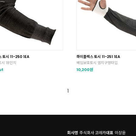
토시 11-250 1EA
하이플렉스 토시 11-251 1EA
시 18인치
베임보호토시 엄지구멍타입
ut
10,200원
1
회사명
주식회사 코레카
대표
이상윤