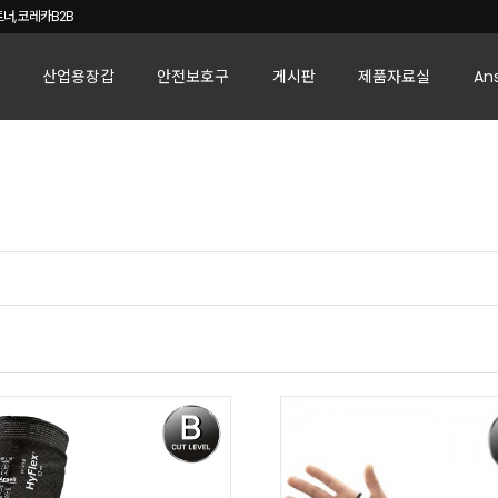
너, 코레카B2B
산업용장갑
안전보호구
게시판
제품자료실
An