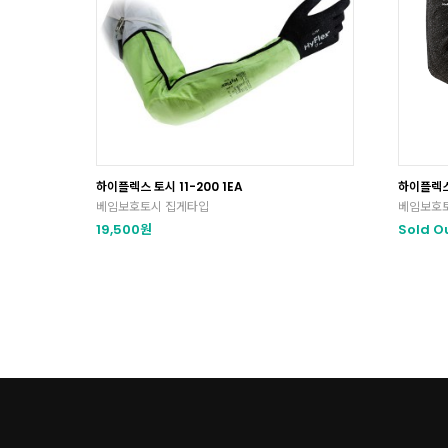
하이플렉스 토시 11-200 1EA
하이플렉스 
베임보호토시 집게타입
베임보호토
19,500원
Sold O