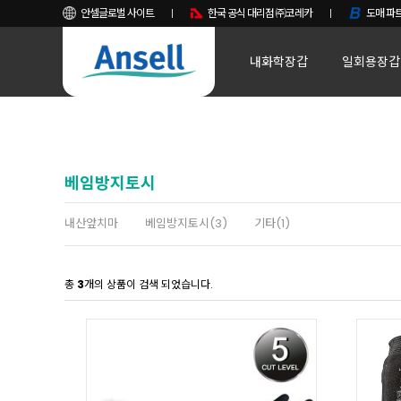
안셀글로벌 사이트
한국 공식 대리점 ㈜코레카
도매 파트
내화학장갑
일회용장갑
베임방지토시
내산앞치마
베임방지토시(3)
기타(1)
총
3
개의 상품이 검색 되었습니다.