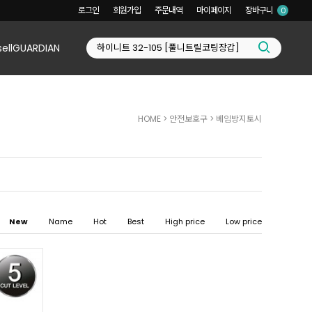
로그인
회원가입
주문내역
마이페이지
장바구니
0
sellGUARDIAN
HOME
>
안전보호구
>
베임방지토시
New
Name
Hot
Best
High price
Low price