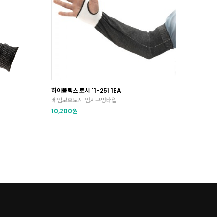
하이플렉스 토시 11-251 1EA
베임보호토시 엄지구멍타입
10,200원