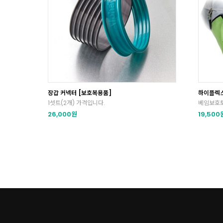
장갑 커넥터 [보호복용품]
하이플렉스 
1셋트(2개) 가격입니다.
베임보호
26,000원
19,500