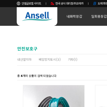
안셀글로벌 사이트
한국 공식 대리점 ㈜코레카
도매 파트
내화학장갑
일회용장갑
안전보호구
내산앞치마
베임방지토시(3)
기타(1)
총
4
개의 상품이 검색 되었습니다.