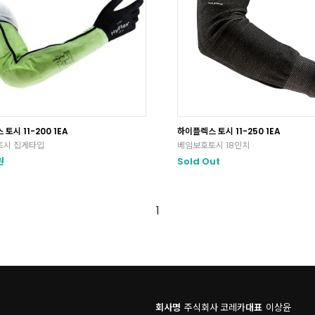
토시 11-200 1EA
하이플렉스 토시 11-250 1EA
토시 집게타입
베임보호토시 18인치
원
Sold Out
1
회사명
주식회사 코레카
대표
이상윤