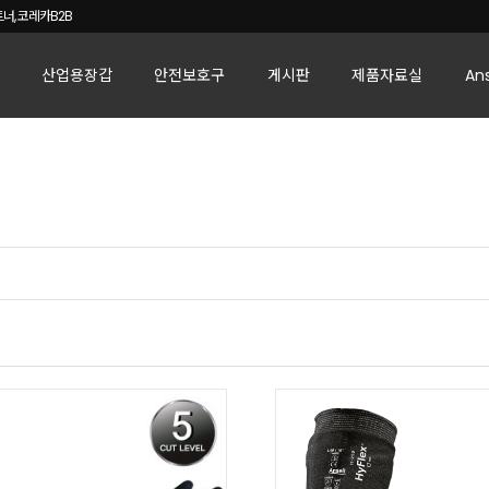
너, 코레카B2B
산업용장갑
안전보호구
게시판
제품자료실
An