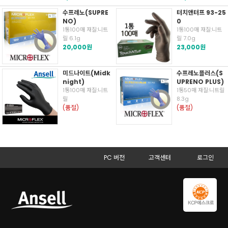
수프레노(SUPRE
터치앤터프 93-25
NO)
0
1통100매 재질:니트
1통100매 재질:니트
릴 6.1g
릴 7.0g
20,000원
23,000원
미드나이트(Midk
수프레노플러스(S
night)
UPRENO PLUS)
1통100매 재질:니트
1통50매 재질:니트릴
릴
8.3g
(품절)
(품절)
PC 버전
고객센터
로그인