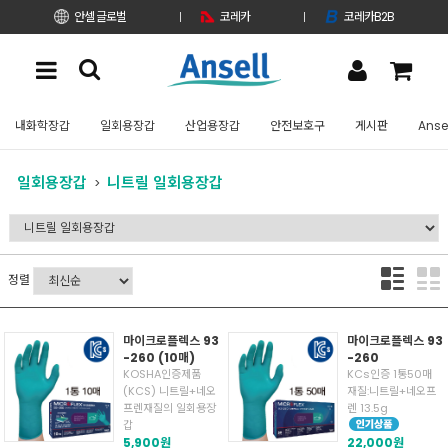
안셀 글로벌
코레카
코레카B2B
내화학장갑
일회용장갑
산업용장갑
안전보호구
게시판
Anse
일회용장갑
니트릴 일회용장갑
정렬
마이크로플렉스 93
마이크로플렉스 93
-260 (10매)
-260
KOSHA인증제품
KCs인증 1통50매
(KCS) 니트릴+네오
재질:니트릴+네오프
프렌재질의 일회용장
렌 13.5g
갑
5,900원
22,000원