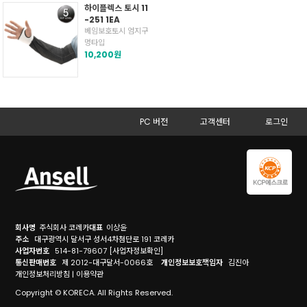
하이플렉스 토시 11
-251 1EA
베임보호토시 엄지구
멍타입
10,200원
PC 버전
고객센터
로그인
회사명
주식회사 코레카
대표
이상윤
주소
대구광역시 달서구 성서4차첨단로 191 코레카
사업자번호
514-81-79607
[사업자정보확인]
통신판매번호
제 2012-대구달서-0066호
개인정보보호책임자
김진아
개인정보처리방침
|
이용약관
Copyright © KORECA. All Rights Reserved.