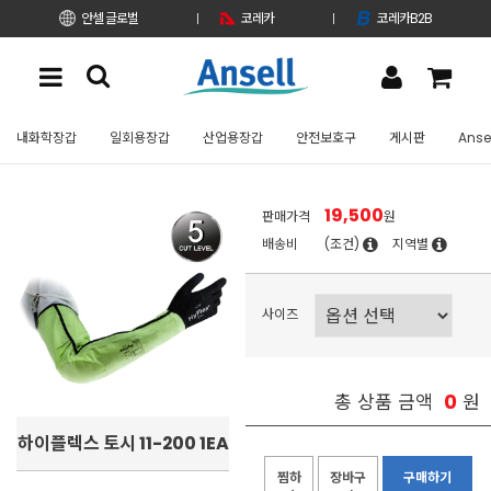
안셀 글로벌
코레카
코레카B2B
내화학장갑
일회용장갑
산업용장갑
안전보호구
게시판
Anse
19,500
판매가격
원
배송비
(조건)
지역별
사이즈
0
총 상품 금액
원
하이플렉스 토시 11-200 1EA
찜하
장바구
구매하기