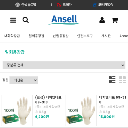
안셀 글로벌
코레카
코레카B2B
내화학장갑
일회용장갑
산업용장갑
안전보호구
게시판
Anse
일회용장갑
정렬
(한정) 터치앤터프
터치앤터프 69-31
69-318
8
1통100매 재질:라텍
1통100매 재질:라텍
스 6.5g
스 6.5g
6,200원
15,000원