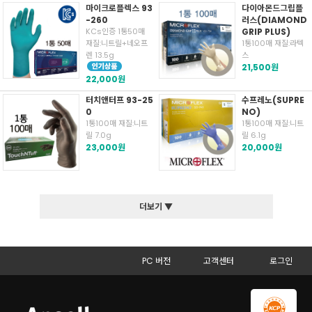
마이크로플렉스 93
다이아몬드그립플
-260
러스(DIAMOND
KCs인증 1통50매
GRIP PLUS)
재질:니트릴+네오프
1통100매 재질:라텍
렌 13.5g
스
21,500원
22,000원
터치앤터프 93-25
수프레노(SUPRE
0
NO)
1통100매 재질:니트
1통100매 재질:니트
릴 7.0g
릴 6.1g
23,000원
20,000원
더보기 ▼
PC 버전
고객센터
로그인