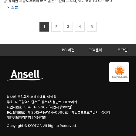
유해한 노출로부터의 매우 높은 수준의 보호력, MICROFLEX 93-850
1
2
3
4
5
PC 버전
고객센터
로그인
회사명
주식회사 코레카
대표
이상윤
주소
대구광역시 달서구 성서4차첨단로 191 코레카
사업자번호
514-81-79607
[사업자정보확인]
통신판매번호
제 2012-대구달서-0066호
개인정보보호책임자
김진아
개인정보처리방침
|
이용약관
Copyright © KORECA. All Rights Reserved.