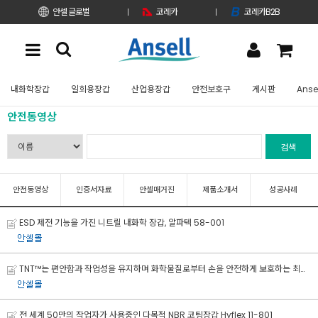
안셀 글로벌
코레카
코레카B2B
내화학장갑
일회용장갑
산업용장갑
안전보호구
게시판
Anse
안전동영상
검색
안전동영상
인증서자료
안셀매거진
제품소개서
성공사례
ESD 제전 기능을 가진 니트릴 내화학 장갑, 알파텍 58-001
TNT™는 편안함과 작업성을 유지하며 화학물질로부터 손을 안전하게 보호하는 최고의 기술입니다.
전 세계 50만의 작업자가 사용중인 다목적 NBR 코팅장갑 Hyflex 11-801