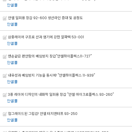
안셀 일회용 장갑 92-600 생산라인 증대 및 공정도
삼중레이어 구조로 산과 염기에 강한 알파텍 53-001
맨손같은 편안함의 베임방지 장갑"안셀하이플렉스11-727"
내유성과 베임방지 기능을 동시에! "안셀하이플렉스 11-939"
3중 레이어 디자인의 내화학 일회용 장갑 "안셀 마이크로플렉스 93-260"
업그레이드된 그립감! 안셀 터치앤터프 93-250