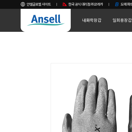
안셀글로벌 사이트
한국 공식 대리점 ㈜코레카
도매 파트
내화학장갑
일회용장갑