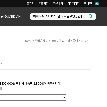
로그인
회원가입
주문내역
마이페이지
장바구니
0
sellGUARDIAN
HOME
>
산업용장갑
>
PU코팅장갑
> 하이플렉스 11-727
이지
 100,000원 미만시 배송비 2,800원이 청구됩니다.
)