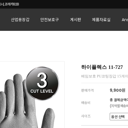
너, 코레카B2B
산업용장갑
안전보호구
게시판
제품자료실
An
하이플렉스 11-727
베임보호 PU코팅장갑 15게
9,900원
판매가격
총 결제금액이
배송비
(지역별 배송비
사이즈