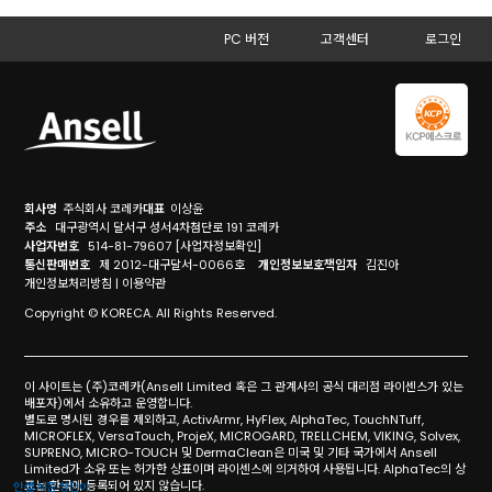
PC 버전
고객센터
로그인
회사명
주식회사 코레카
대표
이상윤
주소
대구광역시 달서구 성서4차첨단로 191 코레카
사업자번호
514-81-79607
[사업자정보확인]
통신판매번호
제 2012-대구달서-0066호
개인정보보호책임자
김진아
개인정보처리방침
|
이용약관
Copyright © KORECA. All Rights Reserved.
이 사이트는 (주)코레카(Ansell Limited 혹은 그 관계사의 공식 대리점 라이센스가 있는
배포자)에서 소유하고 운영합니다.
별도로 명시된 경우를 제외하고, ActivArmr, HyFlex, AlphaTec, TouchNTuff,
MICROFLEX, VersaTouch, ProjeX, MICROGARD, TRELLCHEM, VIKING, Solvex,
SUPRENO, MICRO-TOUCH 및 DermaClean은 미국 및 기타 국가에서 Ansell
Limited가 소유 또는 허가한 상표이며 라이센스에 의거하여 사용됩니다. AlphaTec의 상
표는 한국에 등록되어 있지 않습니다.