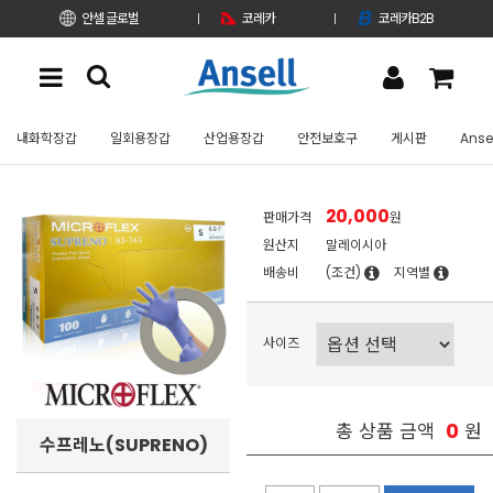
안셀 글로벌
코레카
코레카B2B
내화학장갑
일회용장갑
산업용장갑
안전보호구
게시판
Anse
20,000
판매가격
원
원산지
말레이시아
배송비
(조건)
지역별
사이즈
0
총 상품 금액
원
수프레노(SUPRENO)